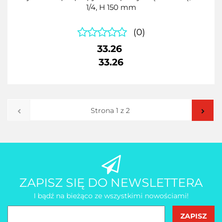
1/4, H 150 mm
(0)
33.26
33.26
ZAPISZ SIĘ DO NEWSLETTERA
I bądź na bieżąco ze wszystkimi nowościami!