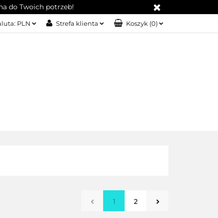
na do Twoich potrzeb!
ZERIA
luta:
PLN
Strefa klienta
Koszyk
(
0
)
PLN
Zaloguj się
EUR
Załóż konto
Dodaj zgłoszenie
Zgody cookies
KT
BLOG
SERWIS
1
2