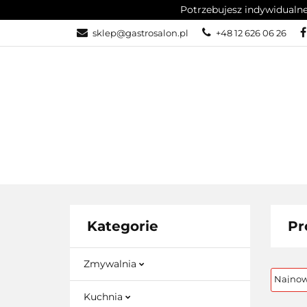
Potrzebujesz indywidualn
KATEGORIE
sklep@gastrosalon.pl
+48 12 626 06 26
KONTAKT
BL
KATEGORIE
KUCHNIA
CH
Kategorie
Pr
Zmywalnia
Kuchnia