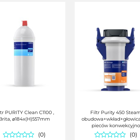
ltr PURITY Clean C1100 ,
Filtr Purity 450 Stea
Brita, ⌀184x(H)557mm
obudowa+wkład+głowica
pieców konwekcyjno
parowych)
(0)
(0)