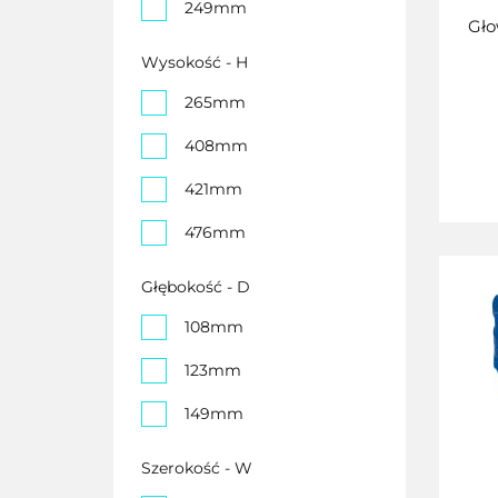
249mm
Gło
Wysokość - H
265mm
408mm
421mm
476mm
554mm
Głębokość - D
108mm
123mm
149mm
Szerokość - W