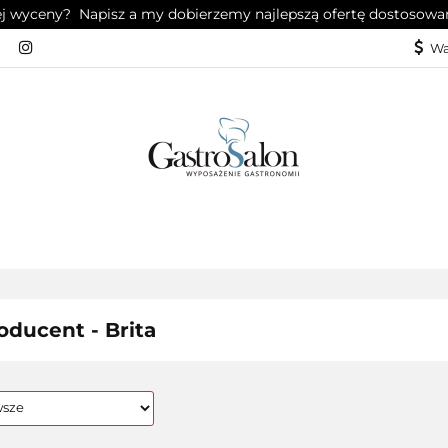
ej wyceny? Napisz a my dobierzemy najlepszą ofertę dostosowa
KUCHNIA
CHŁODNICTWO
ZMYWALNIA
PIZ
Wa
OG
SERWIS
ŁODNICTWO
ZMYWALNIA
PIZZERIA
KONTA
oducent - Brita