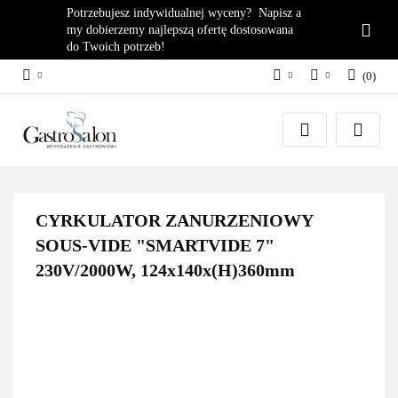
Potrzebujesz indywidualnej wyceny? Napisz a
my dobierzemy najlepszą ofertę dostosowana
do Twoich potrzeb!
(
0
)
PLN
Zaloguj się
EUR
Załóż konto
Dodaj zgłoszenie
Zgody cookies
CYRKULATOR ZANURZENIOWY
SOUS-VIDE "SMARTVIDE 7"
230V/2000W, 124x140x(H)360mm