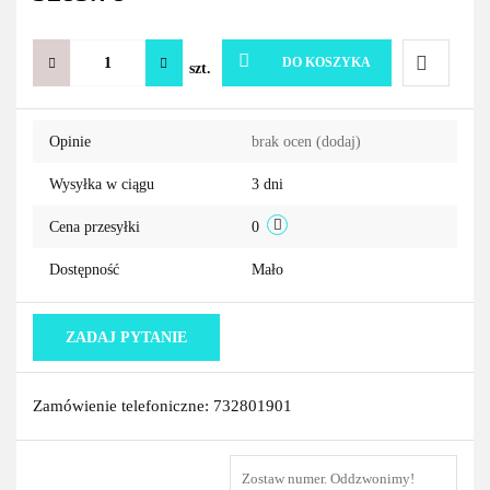
DO KOSZYKA
szt.
Do
Opinie
brak ocen
(dodaj)
przechowa
Wysyłka w ciągu
3 dni
Cena przesyłki
0
Dostępność
Mało
ZADAJ PYTANIE
Zamówienie telefoniczne: 732801901