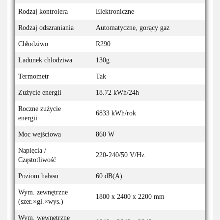
Rodzaj kontrolera
Elektroniczne
Rodzaj odszraniania
Automatyczne, gorący gaz
Chłodziwo
R290
Ladunek chlodziwa
130g
Termometr
Tak
Zużycie energii
18.72 kWh/24h
Roczne zużycie
6833 kWh/rok
energii
Moc wejściowa
860 W
Napięcia /
220-240/50 V/Hz
Częstotliwość
Poziom hałasu
60 dB(A)
Wym. zewnętrzne
1800 x 2400 x 2200 mm
(szer.×gł.×wys.)
Wym. wewnętrzne