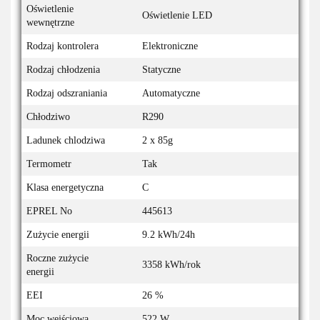
Oświetlenie
Oświetlenie LED
wewnętrzne
Rodzaj kontrolera
Elektroniczne
Rodzaj chłodzenia
Statyczne
Rodzaj odszraniania
Automatyczne
Chłodziwo
R290
Ladunek chlodziwa
2 x 85g
Termometr
Tak
Klasa energetyczna
C
EPREL No
445613
Zużycie energii
9.2 kWh/24h
Roczne zużycie
3358 kWh/rok
energii
EEI
26 %
Moc wejściowa
522 W