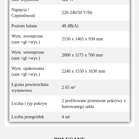
Napięcia /
220-240/50 V/Hz
Częstotliwość
Poziom hałasu
48 dB(A)
Wym. zewnętrzne
2150 x 1465 x 930 mm
(szer.×gł.×wys.)
Wym. wewnętrzne
2000 x 1175 x 700 mm
(szer.×gł.×wys.)
Wym. opakowania
2240 x 1550 x 1030 mm
(szer.×gł.×wys.)
Łączna powierzchnia
2.65 m²
wystawowa
2 profilowane przesuwne pokrywy z
Liczba i typ pokryw
hartowanego szkła
Liczba przegródek
4 szt