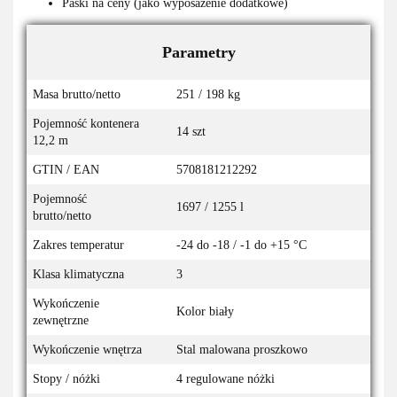
Paski na ceny (jako wyposażenie dodatkowe)
Parametry
Masa brutto/netto
251 / 198 kg
Pojemność kontenera
14 szt
12,2 m
GTIN / EAN
5708181212292
Pojemność
1697 / 1255 l
brutto/netto
Zakres temperatur
-24 do -18 / -1 do +15 °C
Klasa klimatyczna
3
Wykończenie
Kolor biały
zewnętrzne
Wykończenie wnętrza
Stal malowana proszkowo
Stopy / nóżki
4 regulowane nóżki