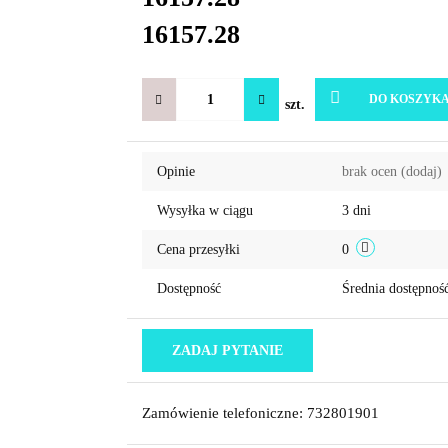
16157.28
DO KOSZYK
szt.
Opinie
brak ocen
(dodaj)
Wysyłka w ciągu
3 dni
Cena przesyłki
0
Dostępność
Średnia dostępnoś
ZADAJ PYTANIE
Zamówienie telefoniczne: 732801901