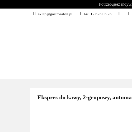
Potrzebujesz indyw
KATEGORIE
sklep@gastrosalon.pl
+48 12 626 06 26
BLOG
SERWIS
KATEGORIE
KUCHNIA
C
Ekspres do kawy, 2-grupowy, automa