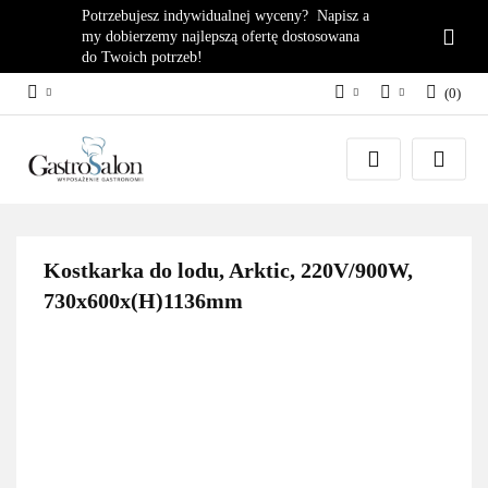
Potrzebujesz indywidualnej wyceny? Napisz a
my dobierzemy najlepszą ofertę dostosowana
do Twoich potrzeb!
(
0
)
PLN
Zaloguj się
EUR
Załóż konto
Dodaj zgłoszenie
Zgody cookies
Kostkarka do lodu, Arktic, 220V/900W,
730x600x(H)1136mm