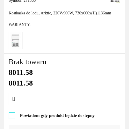
Symbol:
271360
Kostkarka do lodu, Arktic, 220V/900W, 730x600x(H)1136mm
WARIANTY:
Brak towaru
8011.58
8011.58
Do
Powiadom gdy produkt będzie dostępny
przechowalni