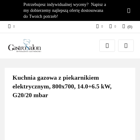
Potrzebujesz indywidualnej wyceny? Napisz a
my dobierzemy najlepszą ofertę dostosowana
do Twoich potrzeb!
(
0
)
PLN
Zaloguj się
EUR
Załóż konto
Dodaj zgłoszenie
Zgody cookies
Kuchnia gazowa z piekarnikiem
elektrycznym, 800x700, 14.0+6.5 kW,
G20/20 mbar