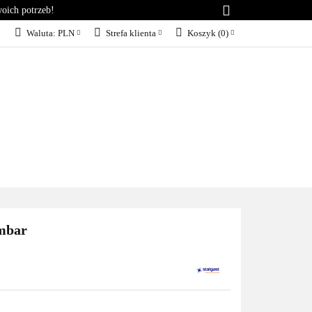
woich potrzeb!
RIA
KONTAKT
Waluta:
PLN
Strefa klienta
Koszyk
(
0
)
PLN
Zaloguj się
EUR
Załóż konto
Dodaj zgłoszenie
Zgody cookies
KT
BLOG
SERWIS
 mbar