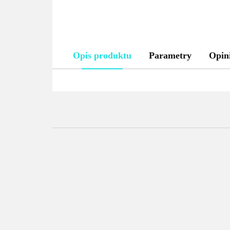
Opis produktu
Parametry
Opini
Waga
Stół roboczy z
Stół roboczy z
paczkowa
rantem
rantem
Mo