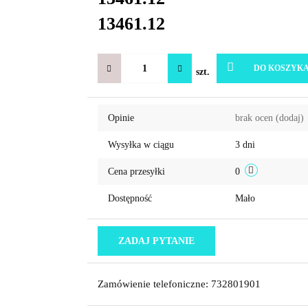
13461.12
DO KOSZYK
szt.
Opinie
brak ocen
(dodaj)
Wysyłka w ciągu
3 dni
Cena przesyłki
0
Dostępność
Mało
ZADAJ PYTANIE
Zamówienie telefoniczne: 732801901