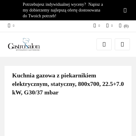
Potrzebujesz indywidualnej wyceny? Napisz a
my dobierzemy najlepszą ofertę dostosowana
do Twoich potrzeb!
(
0
)
PLN
Zaloguj się
EUR
Załóż konto
Dodaj zgłoszenie
Zgody cookies
Kuchnia gazowa z piekarnikiem
elektrycznym, statyczny, 800x700, 22.5+7.0
kW, G30/37 mbar