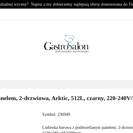
idualnej wyceny? Napisz a my dobierzemy najlepszą ofertę dostosowana do T
KUCHNIA
CHŁODNICTWO
ZMYWALNIA
PIZZE
HŁODNICTWO
ZMYWALNIA
PIZZERIA
KONTA
nelem, 2-drzwiowa, Arktic, 512L, czarny, 220-24
Symbol:
236949
Lodówka barowa z podświetlanym panelem, 2-drzwio