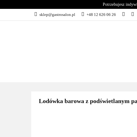
Potrzebujesz indyw
KATEGORIE
sklep@gastrosalon.pl
+48 12 626 06 26
BLOG
SERWIS
KATEGORIE
KUCHNIA
C
Lodówka barowa z podświetlanym pa