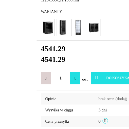
1120x585x(H)1900mm
WARIANTY:
4541.29
4541.29
DO KOSZYK
szt.
Opinie
brak ocen
(dodaj)
Wysyłka w ciągu
3 dni
Cena przesyłki
0