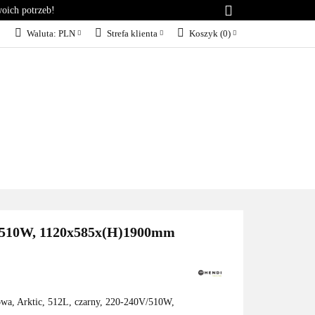
woich potrzeb!
RIA
KONTAKT
Waluta:
PLN
Strefa klienta
Koszyk
(
0
)
PLN
Zaloguj się
EUR
Załóż konto
Dodaj zgłoszenie
Zgody cookies
KT
BLOG
SERWIS
0V/510W, 1120x585x(H)1900mm
wa, Arktic, 512L, czarny, 220-240V/510W,