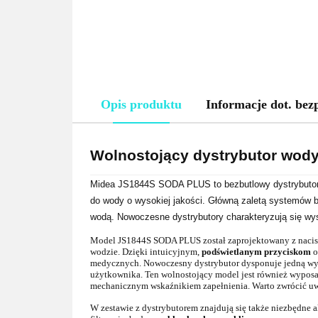
Opis produktu
Informacje dot. bez
Wolnostojący dystrybutor wod
Midea JS1844S SODA PLUS to bezbutlowy dystrybutor 
do wody o wysokiej jakości. Główną zaletą systemów b
wodą. Nowoczesne dystrybutory charakteryzują się wy
Model JS1844S SODA PLUS został zaprojektowany z nacis
wodzie. Dzięki intuicyjnym,
podświetlanym przyciskom
o
medycznych. Nowoczesny dystrybutor dysponuje jedną wy
użytkownika. Ten wolnostojący model jest również wypo
mechanicznym wskaźnikiem zapełnienia. Warto zwrócić uw
W zestawie z dystrybutorem znajdują się także niezbędne 