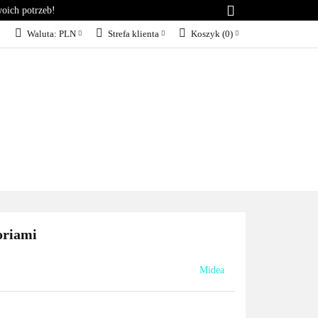
woich potrzeb!
RIA
KONTAKT
Waluta:
PLN
Strefa klienta
Koszyk
(
0
)
PLN
Zaloguj się
EUR
Załóż konto
Dodaj zgłoszenie
Zgody cookies
KT
BLOG
SERWIS
oriami
Midea