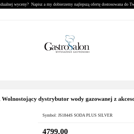
idualnej wyceny? Napisz a my dobierzemy najlepszą ofertę dostosowana do T
KUCHNIA
CHŁODNICTWO
ZMYWALNIA
PIZZE
HŁODNICTWO
ZMYWALNIA
PIZZERIA
KONTA
olnostojący dystrybutor wody gazowanej z akces
Symbol:
JS1844S SODA PLUS SILVER
4799.00