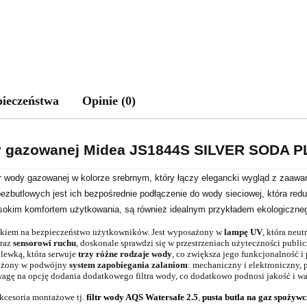
pieczeństwa
Opinie (0)
y gazowanej Midea JS1844S SILVER SODA P
wody gazowanej w kolorze srebrnym, który łączy elegancki wygląd z zaawan
ezbutlowych jest ich bezpośrednie podłączenie do wody sieciowej, która red
sokim komfortem użytkowania, są również idealnym przykładem ekologiczneg
kiem na bezpieczeństwo użytkowników. Jest wyposażony w
lampę UV
, która neut
raz
sensorowi ruchu
, doskonale sprawdzi się w przestrzeniach użyteczności publi
lewką, która serwuje
trzy różne rodzaje wody
, co zwiększa jego funkcjonalność i
sażony w podwójny
system zapobiegania zalaniom
: mechaniczny i elektroniczny, 
agę na opcję dodania dodatkowego filtra wody, co dodatkowo podnosi jakość i 
akcesoria montażowe tj.
filtr wody AQS Watersafe 2.5
,
pusta butla na gaz spożyw