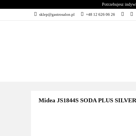
Potrzebujesz indyw
KATEGORIE
sklep@gastrosalon.pl
+48 12 626 06 26
BLOG
SERWIS
KATEGORIE
KUCHNIA
C
Midea JS1844S SODA PLUS SILVER W