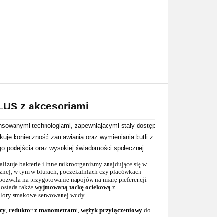
LUS z akcesoriami
sowanymi technologiami, zapewniającymi stały dostęp
ukuje konieczność zamawiania oraz wymieniania butli z
o podejścia oraz wysokiej świadomości społecznej.
ralizuje bakterie i inne mikroorganizmy znajdujące się w
cznej, w tym w biurach, poczekalniach czy placówkach
 pozwala na przygotowanie napojów na miarę preferencji
posiada także
wyjmowaną tackę ociekową
z
walory smakowe serwowanej wody.
czy
,
reduktor z manometrami
,
wężyk przyłączeniowy
do