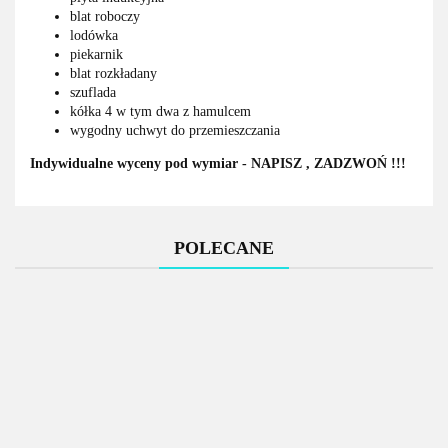
blat roboczy
lodówka
piekarnik
blat rozkładany
szuflada
kółka 4 w tym dwa z hamulcem
wygodny uchwyt do przemieszczania
Indywidualne wyceny pod wymiar - NAPISZ , ZADZWOŃ !!!
POLECANE
Mobilna
Mobilna
Waga
kuchnia
kuchnia -
paczkowa
Stół roboczy z
Stół roboczy z
MINI -
płyta