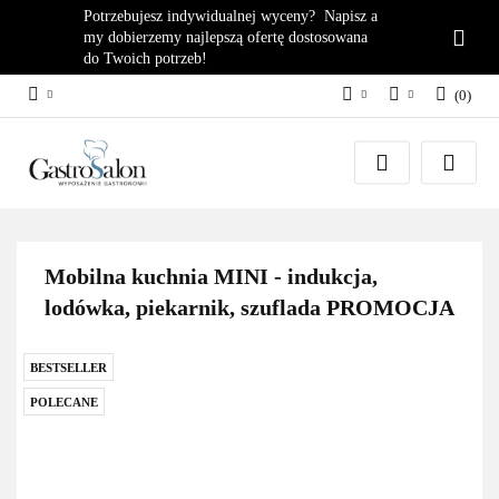
Potrzebujesz indywidualnej wyceny? Napisz a
my dobierzemy najlepszą ofertę dostosowana
do Twoich potrzeb!
(
0
)
PLN
Zaloguj się
EUR
Załóż konto
Dodaj zgłoszenie
Zgody cookies
Mobilna kuchnia MINI - indukcja,
lodówka, piekarnik, szuflada PROMOCJA
BESTSELLER
POLECANE