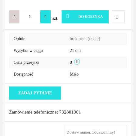
DO KOSZYKA
szt.
Do
Opinie
brak ocen
(dodaj)
przechowa
Wysyłka w ciągu
21 dni
Cena przesyłki
0
Dostępność
Mało
ZADAJ PYTANIE
Zamówienie telefoniczne: 732801901