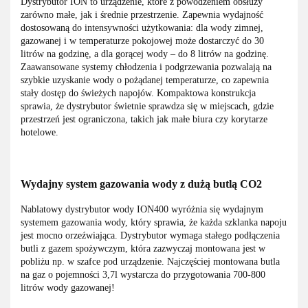
Dystrybutor ION to urządzenie, które z powodzeniem obsłuży
zarówno małe, jak i średnie przestrzenie. Zapewnia wydajność
dostosowaną do intensywności użytkowania: dla wody zimnej,
gazowanej i w temperaturze pokojowej może dostarczyć do 30
litrów na godzinę, a dla gorącej wody – do 8 litrów na godzinę.
Zaawansowane systemy chłodzenia i podgrzewania pozwalają na
szybkie uzyskanie wody o pożądanej temperaturze, co zapewnia
stały dostęp do świeżych napojów. Kompaktowa konstrukcja
sprawia, że dystrybutor świetnie sprawdza się w miejscach, gdzie
przestrzeń jest ograniczona, takich jak małe biura czy korytarze
hotelowe.
Wydajny system gazowania wody z dużą butlą CO2
Nablatowy dystrybutor wody ION400 wyróżnia się wydajnym
systemem gazowania wody, który sprawia, że każda szklanka napoju
jest mocno orzeźwiająca. Dystrybutor wymaga stałego podłączenia
butli z gazem spożywczym, która zazwyczaj montowana jest w
pobliżu np. w szafce pod urządzenie. Najczęściej montowana butla
na gaz o pojemności 3,7l wystarcza do przygotowania 700-800
litrów wody gazowanej!