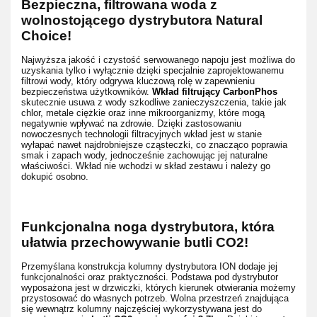
Bezpieczna, filtrowana woda z
wolnostojącego dystrybutora Natural
Choice!
Najwyższa jakość i czystość serwowanego napoju jest możliwa do
uzyskania tylko i wyłącznie dzięki specjalnie zaprojektowanemu
filtrowi wody, który odgrywa kluczową rolę w zapewnieniu
bezpieczeństwa użytkowników.
Wkład filtrujący CarbonPhos
skutecznie usuwa z wody szkodliwe zanieczyszczenia, takie jak
chlor, metale ciężkie oraz inne mikroorganizmy, które mogą
negatywnie wpływać na zdrowie. Dzięki zastosowaniu
nowoczesnych technologii filtracyjnych wkład jest w stanie
wyłapać nawet najdrobniejsze cząsteczki, co znacząco poprawia
smak i zapach wody, jednocześnie zachowując jej naturalne
właściwości. Wkład nie wchodzi w skład zestawu i należy go
dokupić osobno.
Funkcjonalna noga dystrybutora, która
ułatwia przechowywanie butli CO2!
Przemyślana konstrukcja kolumny dystrybutora ION dodaje jej
funkcjonalności oraz praktyczności. Podstawa pod dystrybutor
wyposażona jest w drzwiczki, których kierunek otwierania możemy
przystosować do własnych potrzeb. Wolna przestrzeń znajdująca
się wewnątrz kolumny najczęściej wykorzystywana jest do