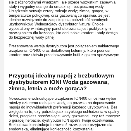
się z różnorodnymi wnętrzami, ale przede wszystkim zapewnia
stały i wygodny dostęp do smacznej i bezpiecznej wody.
Urządzenie serwuje cztery rodzaje wody; zimną, gorącą, w
temperaturze pokojowej, oraz gazowaną co sprawia, że jest
idealne rozwiązanie do zaspokojenia potrzeb różnorodnych
użytkowników. Wolnostojący dystrybutor Natural Choice
wyposażony w intuicyjny panel sterowania jest praktycznym
rozwiązaniem dla każdego, kto ceni sobie komfort i stały dostęp
do bezpiecznej wody pitnej.
Prezentowana wersja dystrybutora jest połączeniem nablatowego
urządzenia ION400 oraz dodatkowej kolumny, która podnosi
komfort oraz ułatwia przechowywanie butli z gazem spożywczym.
Przygotuj idealny napój z bezbutlowym
dystrybutorem ION! Woda gazowana,
zimna, letnia a może gorąca?
Nowoczesne wolnostojące urządzenie ION400 umożliwia wybór
między czterema rodzajami wody, co pozwala na dopasowanie
napoju do indywidualnych preferencji każdego użytkownika. Bez
względu na to, czy potrzebujesz szybkiego ochłodzenia w upalny
dzień, pragniesz orzeźwiającej wody gazowanej, czy też marzysz
o gorącej herbacie, dystrybutor ION spełni Twoje oczekiwania.
Bezbutlowa konstrukcja to również rozwiązanie przyjazne dla
środowiska, eliminujące konieczność korzystania i