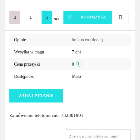
DO KOSZYKA
szt.
Do
Opinie
brak ocen
(dodaj)
przechowa
Wysyłka w ciągu
7 dni
Cena przesyłki
0
Dostępność
Mało
ZADAJ PYTANIE
Zamówienie telefoniczne: 732801901