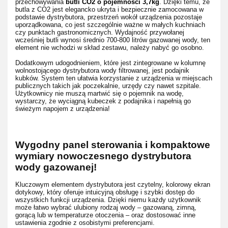
przechowywania
butli CO2 o pojemności 3,7kg
. Dzięki temu, że
butla z CO2 jest elegancko ukryta i bezpiecznie zamocowana w
podstawie dystrybutora, przestrzeń wokół urządzenia pozostaje
uporządkowana, co jest szczególnie ważne w małych kuchniach
czy punktach gastronomicznych. Wydajność przywołanej
wcześniej butli wynosi średnio 700-800 litrów gazowanej wody, ten
element nie wchodzi w skład zestawu, należy nabyć go osobno.
Dodatkowym udogodnieniem, które jest zintegrowane w kolumnę
wolnostojącego dystrybutora wody filtrowanej, jest podajnik
kubków. System ten ułatwia korzystanie z urządzenia w miejscach
publicznych takich jak poczekalnie, urzędy czy nawet szpitale.
Użytkownicy nie muszą martwić się o pojemnik na wodę,
wystarczy, że wyciągną kubeczek z podajnika i napełnią go
świeżym napojem z urządzenia!
Wygodny panel sterowania i kompaktowe
wymiary nowoczesnego dystrybutora
wody gazowanej!
Kluczowym elementem dystrybutora jest czytelny, kolorowy ekran
dotykowy, który oferuje intuicyjną obsługę i szybki dostęp do
wszystkich funkcji urządzenia. Dzięki niemu każdy użytkownik
może łatwo wybrać ulubiony rodzaj wody – gazowaną, zimną,
gorącą lub w temperaturze otoczenia – oraz dostosować inne
ustawienia zgodnie z osobistymi preferencjami.