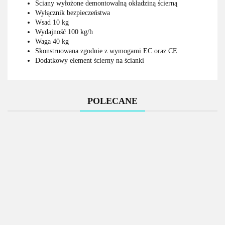
Ściany wyłożone demontowalną okładziną ścierną
Wyłącznik bezpieczeństwa
Wsad 10 kg
Wydajność 100 kg/h
Waga 40 kg
Skonstruowana zgodnie z wymogami EC oraz CE
Dodatkowy element ścierny na ścianki
POLECANE
Mobilna
Mobilna
Waga
kuchnia
kuchnia -
paczkowa
Stół roboczy z
Stół roboczy z
MINI -
płyta
przenośna
rantem
rantem
indukcja,
gazowa,
19926.00
21525.00
LCD z
1022.92
1400x600x850
1300x600x850
lodówka,
lodówka,
legalizacją,