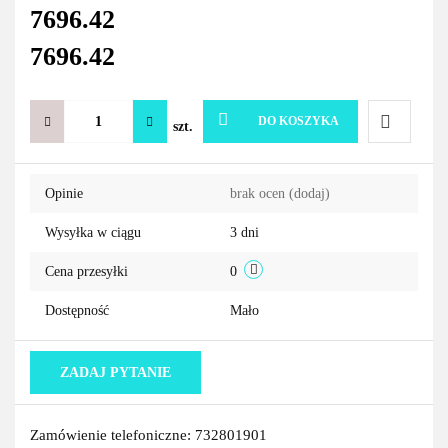
7696.42
7696.42
DO KOSZYKA
szt.
Do
Opinie
brak ocen
(dodaj)
przechowa
Wysyłka w ciągu
3 dni
Cena przesyłki
0
Dostępność
Mało
ZADAJ PYTANIE
Zamówienie telefoniczne: 732801901