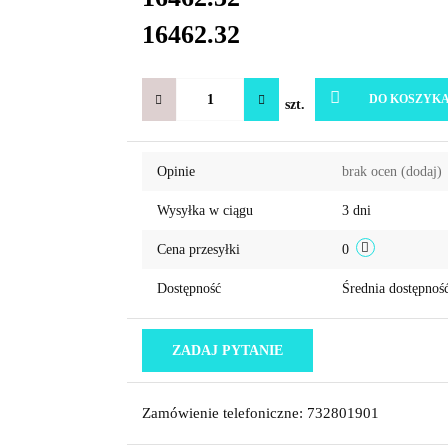
16462.32
DO KOSZYK
szt.
Opinie
brak ocen
(dodaj)
Wysyłka w ciągu
3 dni
Cena przesyłki
0
Dostępność
Średnia dostępnoś
ZADAJ PYTANIE
Zamówienie telefoniczne: 732801901