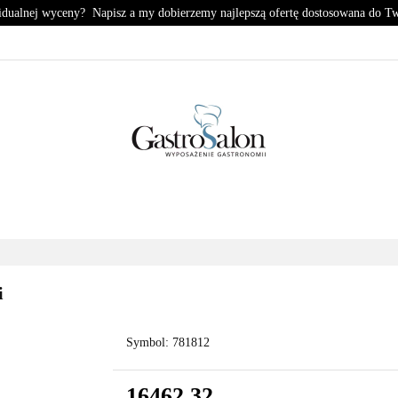
idualnej wyceny? Napisz a my dobierzemy najlepszą ofertę dostosowana do T
KUCHNIA
CHŁODNICTWO
ZMYWALNIA
PIZZE
HŁODNICTWO
ZMYWALNIA
PIZZERIA
KONTA
i
Symbol:
781812
16462.32