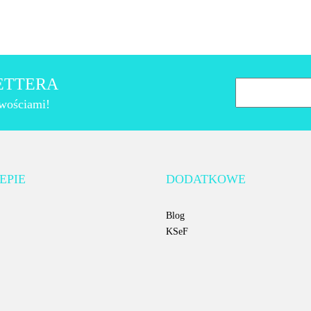
LETTERA
owościami!
AMT Gastroguss
EPIE
DODATKOWE
Blog
KSeF