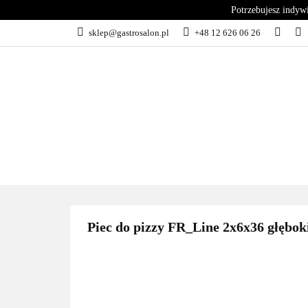
Potrzebujesz indyw
KATEGORIE
sklep@gastrosalon.pl
+48 12 626 06 26
BLOG
SERWIS
KATEGORIE
KUCHNIA
C
Piec do pizzy FR_Line 2x6x36 głębok