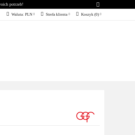
woich potrzeb!
RIA
KONTAKT
Waluta:
PLN
Strefa klienta
Koszyk
(
0
)
PLN
Zaloguj się
EUR
Załóż konto
Dodaj zgłoszenie
Zgody cookies
KT
BLOG
SERWIS