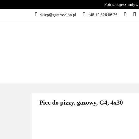
Potrzebujesz indyw
KATEGORIE
sklep@gastrosalon.pl
+48 12 626 06 26
BLOG
SERWIS
KATEGORIE
KUCHNIA
C
Piec do pizzy, gazowy, G4, 4x30