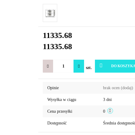
11335.68
11335.68
DO KOSZYK
szt.
Opinie
brak ocen
(dodaj)
Wysyłka w ciągu
3 dni
Cena przesyłki
0
Dostępność
Średnia dostępnoś