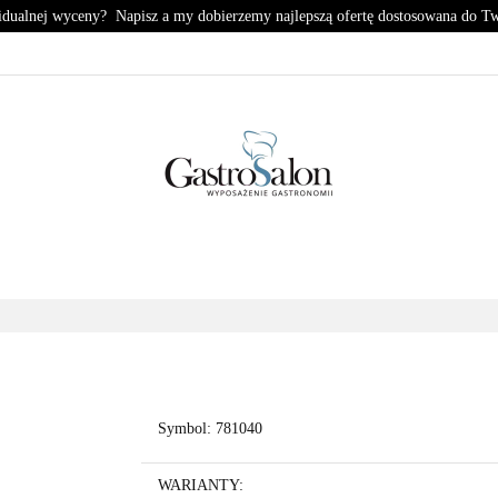
idualnej wyceny? Napisz a my dobierzemy najlepszą ofertę dostosowana do T
KUCHNIA
CHŁODNICTWO
ZMYWALNIA
PIZZE
HŁODNICTWO
ZMYWALNIA
PIZZERIA
KONTA
Symbol:
781040
WARIANTY: