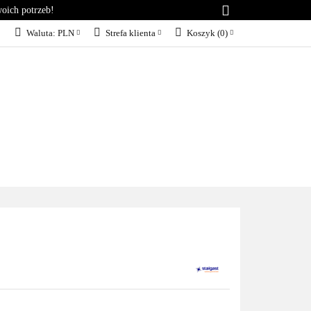
woich potrzeb!
RIA
KONTAKT
Waluta:
PLN
Strefa klienta
Koszyk
(
0
)
PLN
Zaloguj się
EUR
Załóż konto
Dodaj zgłoszenie
Zgody cookies
KT
BLOG
SERWIS