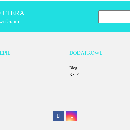
LETTERA
owościami!
AMT Gastroguss
EPIE
DODATKOWE
Blog
KSeF