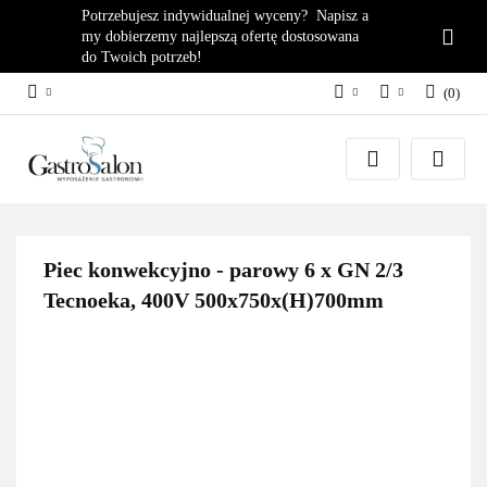
Potrzebujesz indywidualnej wyceny? Napisz a
my dobierzemy najlepszą ofertę dostosowana
do Twoich potrzeb!
(
0
)
PLN
Zaloguj się
EUR
Załóż konto
Dodaj zgłoszenie
Zgody cookies
Piec konwekcyjno - parowy 6 x GN 2/3
Tecnoeka, 400V 500x750x(H)700mm