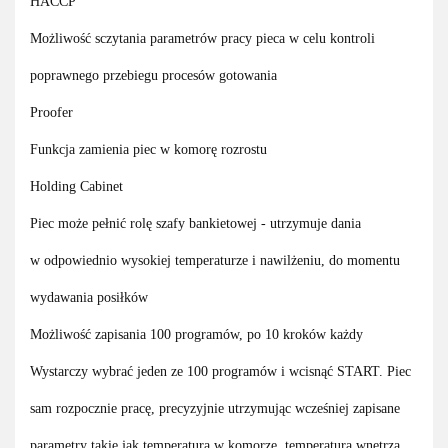
HACCP
Możliwość sczytania parametrów pracy pieca w celu kontroli
poprawnego przebiegu procesów gotowania
Proofer
Funkcja zamienia piec w komorę rozrostu
Holding Cabinet
Piec może pełnić rolę szafy bankietowej - utrzymuje dania
w odpowiednio wysokiej temperaturze i nawilżeniu, do momentu
wydawania posiłków
Możliwość zapisania 100 programów, po 10 kroków każdy
Wystarczy wybrać jeden ze 100 programów i wcisnąć START. Piec
sam rozpocznie pracę, precyzyjnie utrzymując wcześniej zapisane
parametry takie jak temperatura w komorze, temperatura wnętrza