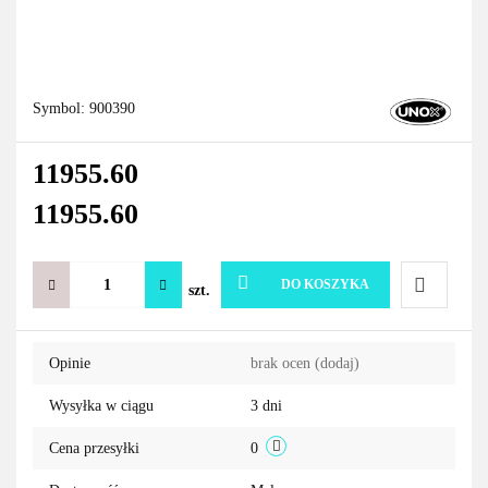
Symbol:
900390
11955.60
11955.60
DO KOSZYKA
szt.
Do
Opinie
brak ocen
(dodaj)
przechowa
Wysyłka w ciągu
3 dni
Cena przesyłki
0