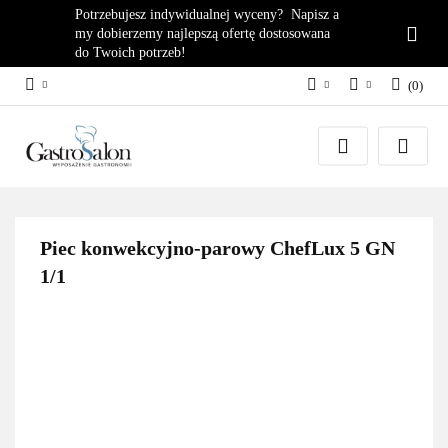
Potrzebujesz indywidualnej wyceny? Napisz a
my dobierzemy najlepszą ofertę dostosowana
do Twoich potrzeb!
(
0
)
PLN
Zaloguj się
EUR
Załóż konto
Dodaj zgłoszenie
Zgody cookies
Piec konwekcyjno-parowy ChefLux 5 GN
1/1