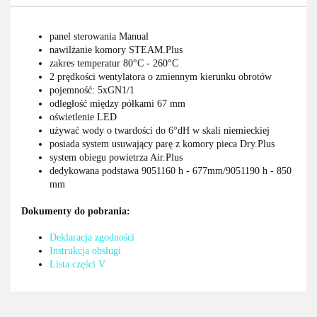
panel sterowania Manual
nawilżanie komory STEAM.Plus
zakres temperatur 80°C - 260°C
2 prędkości wentylatora o zmiennym kierunku obrotów
pojemność: 5xGN1/1
odległość między półkami 67 mm
oświetlenie LED
używać wody o twardości do 6°dH w skali niemieckiej
posiada system usuwający parę z komory pieca Dry.Plus
system obiegu powietrza Air.Plus
dedykowana podstawa 9051160 h - 677mm/9051190 h - 850
mm
Dokumenty do pobrania:
Deklaracja zgodności
Instrukcja obsługi
Lista części V