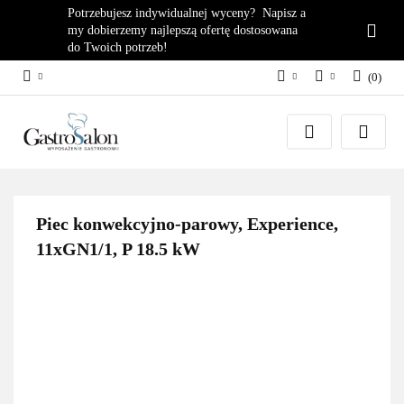
Potrzebujesz indywidualnej wyceny? Napisz a
my dobierzemy najlepszą ofertę dostosowana
do Twoich potrzeb!
(
0
)
PLN
Zaloguj się
EUR
Załóż konto
Dodaj zgłoszenie
Zgody cookies
Piec konwekcyjno-parowy, Experience,
11xGN1/1, P 18.5 kW