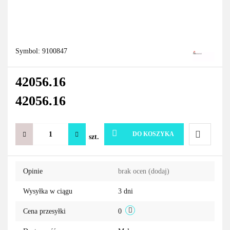
Symbol:
9100847
42056.16
42056.16
DO KOSZYKA
szt.
Do
Opinie
brak ocen
(dodaj)
przechowa
Wysyłka w ciągu
3 dni
Cena przesyłki
0