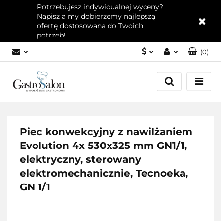
Potrzebujesz indywidualnej wyceny?
Napisz a my dobierzemy najlepszą
ofertę dostosowana do Twoich
potrzeb!
(
0
)
PLN
Zaloguj się
EUR
Załóż konto
Dodaj zgłoszenie
Zgody cookies
Piec konwekcyjny z nawilżaniem
Evolution 4x 530x325 mm GN1/1,
elektryczny, sterowany
elektromechanicznie, Tecnoeka,
GN 1/1