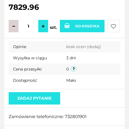
7829.96
DO KOSZYKA
szt.
Do
Opinie
brak ocen
(dodaj)
przecho
Wysyłka w ciągu
3 dni
Cena przesyłki
0
Dostępność
Mało
ZADAJ PYTANIE
Zamówienie telefoniczne: 732801901