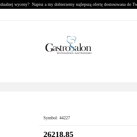
idualnej wyceny? Napisz a my dobierzemy najlepszą ofertę dostosowana do T
KUCHNIA
CHŁODNICTWO
ZMYWALNIA
PIZZE
HŁODNICTWO
ZMYWALNIA
PIZZERIA
KONTA
Symbol:
44227
26218.85