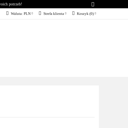
woich potrzeb!
RIA
KONTAKT
Waluta:
PLN
Strefa klienta
Koszyk
(
0
)
PLN
Zaloguj się
EUR
Załóż konto
Dodaj zgłoszenie
Zgody cookies
KT
BLOG
SERWIS