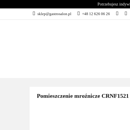
Potrzebujesz indyw
KATEGORIE
sklep@gastrosalon.pl
+48 12 626 06 26
BLOG
SERWIS
KATEGORIE
KUCHNIA
C
Pomieszczenie mroźnicze CRNF1521