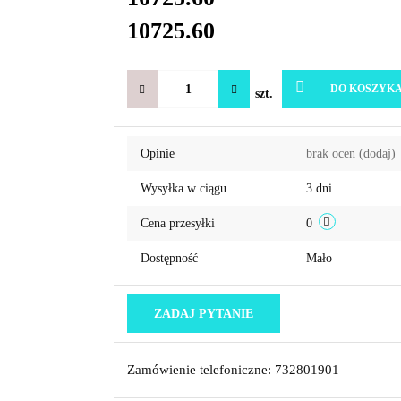
10725.60
DO KOSZYK
szt.
Opinie
brak ocen
(dodaj)
Wysyłka w ciągu
3 dni
Cena przesyłki
0
Dostępność
Mało
ZADAJ PYTANIE
Zamówienie telefoniczne: 732801901