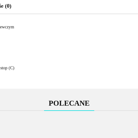
e (0)
rzewczym
 stop (C)
POLECANE