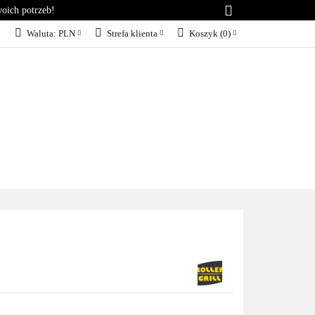
woich potrzeb!
RIA
KONTAKT
Waluta:
PLN
Strefa klienta
Koszyk
(
0
)
PLN
Zaloguj się
EUR
Załóż konto
Dodaj zgłoszenie
Zgody cookies
KT
BLOG
SERWIS