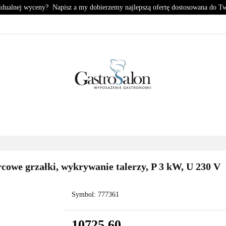
idualnej wyceny? Napisz a my dobierzemy najlepszą ofertę dostosowana do T
KUCHNIA
CHŁODNICTWO
ZMYWALNIA
PIZZE
HŁODNICTWO
ZMYWALNIA
PIZZERIA
KONTA
owe grzałki, wykrywanie talerzy, P 3 kW, U 230 V
Symbol:
777361
10725.60