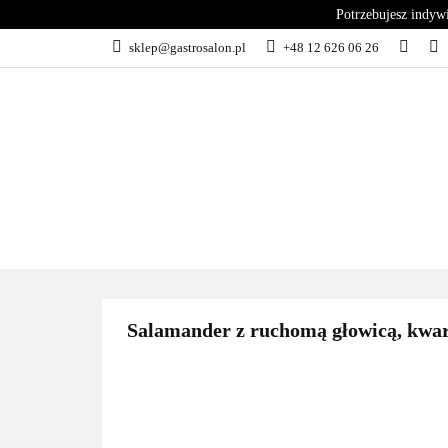
Potrzebujesz indyw
KATEGORIE
sklep@gastrosalon.pl
+48 12 626 06 26
BLOG
SERWIS
KATEGORIE
KUCHNIA
C
Salamander z ruchomą głowicą, kwarc