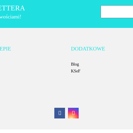
LETTERA
owościami!
AMT Gastroguss
EPIE
DODATKOWE
Blog
KSeF