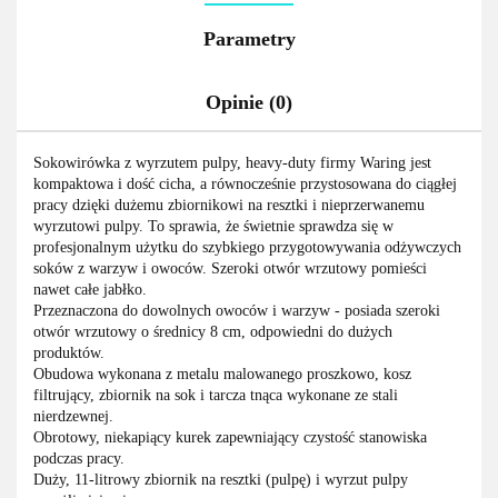
Parametry
Opinie (0)
Sokowirówka z wyrzutem pulpy, heavy-duty firmy Waring jest
kompaktowa i dość cicha, a równocześnie przystosowana do ciągłej
pracy dzięki dużemu zbiornikowi na resztki i nieprzerwanemu
wyrzutowi pulpy. To sprawia, że świetnie sprawdza się w
profesjonalnym użytku do szybkiego przygotowywania odżywczych
soków z warzyw i owoców. Szeroki otwór wrzutowy pomieści
nawet całe jabłko.
Przeznaczona do dowolnych owoców i warzyw - posiada szeroki
otwór wrzutowy o średnicy 8 cm, odpowiedni do dużych
produktów.
Obudowa wykonana z metalu malowanego proszkowo, kosz
filtrujący, zbiornik na sok i tarcza tnąca wykonane ze stali
nierdzewnej.
Obrotowy, niekapiący kurek zapewniający czystość stanowiska
podczas pracy.
Duży, 11-litrowy zbiornik na resztki (pulpę) i wyrzut pulpy