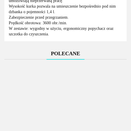
umożliwiają nieprzerwaną pracę.
Wysokość kurka pozwala na umieszczenie bezpośrednio pod nim
dzbanka o pojemności 1,4 l.
Zabezpieczenie przed przegrzaniem.
Prędkość obrotowa: 3600 obr./min.
W zestawie: wygodny w użyciu, ergonomiczny popychacz oraz
szczotka do czyszczenia.
POLECANE
Mobilna
Mobilna
Waga
kuchnia
kuchnia -
paczkowa
Stół roboczy z
Stół roboczy z
MINI -
płyta
przenośna
rantem
rantem
indukcja,
gazowa,
19926.00
21525.00
LCD z
1022.92
1400x600x850
1300x600x850
lodówka,
lodówka,
legalizacją,
mm
mm
piekarnik,
piekarnik,
1193.10
1137.75
150 kg