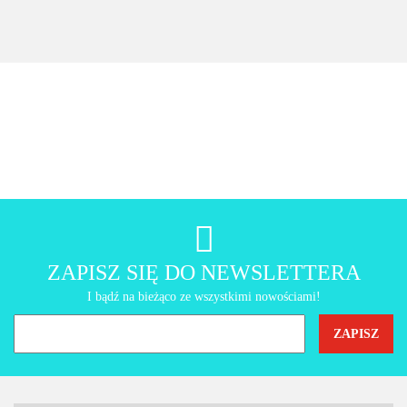
szuflada
szuflady,
szafka
AMT Gastroguss
ZAPISZ SIĘ DO NEWSLETTERA
I bądź na bieżąco ze wszystkimi nowościami!