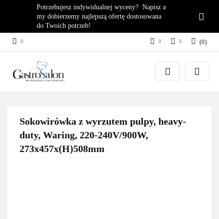
Potrzebujesz indywidualnej wyceny? Napisz a
my dobierzemy najlepszą ofertę dostosowana
do Twoich potrzeb!
(
0
)
PLN
Zaloguj się
EUR
Załóż konto
Dodaj zgłoszenie
Zgody cookies
Sokowirówka z wyrzutem pulpy, heavy-
duty, Waring, 220-240V/900W,
273x457x(H)508mm