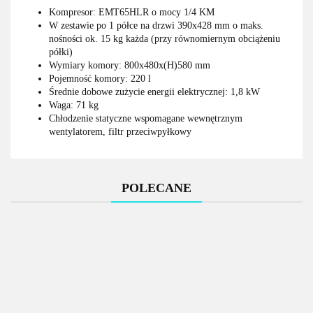
Kompresor: EMT65HLR o mocy 1/4 KM
W zestawie po 1 półce na drzwi 390x428 mm o maks.
nośności ok. 15 kg każda (przy równomiernym obciążeniu
półki)
Wymiary komory: 800x480x(H)580 mm
Pojemność komory: 220 l
Średnie dobowe zużycie energii elektrycznej: 1,8 kW
Waga: 71 kg
Chłodzenie statyczne wspomagane wewnętrznym
wentylatorem, filtr przeciwpyłkowy
POLECANE
Mobilna
Mobilna
Waga
kuchnia
kuchnia -