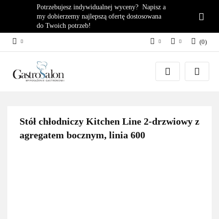
Potrzebujesz indywidualnej wyceny? Napisz a
my dobierzemy najlepszą ofertę dostosowana
do Twoich potrzeb!
(
0
)
PLN
Zaloguj się
EUR
Załóż konto
Dodaj zgłoszenie
Zgody cookies
Stół chłodniczy Kitchen Line 2-drzwiowy z
agregatem bocznym, linia 600