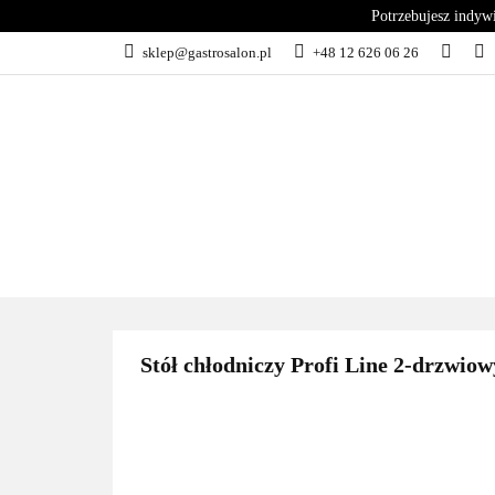
Potrzebujesz indyw
KATEGORIE
sklep@gastrosalon.pl
+48 12 626 06 26
BLOG
SERWIS
KATEGORIE
KUCHNIA
C
Stół chłodniczy Profi Line 2-drzwiow