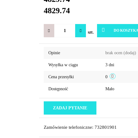
4829.74
DO KOSZYK
szt.
Opinie
brak ocen
(dodaj)
Wysyłka w ciągu
3 dni
Cena przesyłki
0
Dostępność
Mało
ZADAJ PYTANIE
Zamówienie telefoniczne: 732801901