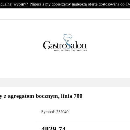
idualnej wyceny? Napisz a my dobierzemy najlepszą ofertę dostosowana do T
KUCHNIA
CHŁODNICTWO
ZMYWALNIA
PIZZE
HŁODNICTWO
ZMYWALNIA
PIZZERIA
KONTA
y z agregatem bocznym, linia 700
Symbol:
232040
4829.74