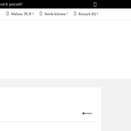
woich potrzeb!
RIA
KONTAKT
Waluta:
PLN
Strefa klienta
Koszyk
(
0
)
PLN
Zaloguj się
EUR
Załóż konto
Dodaj zgłoszenie
Zgody cookies
KT
BLOG
SERWIS