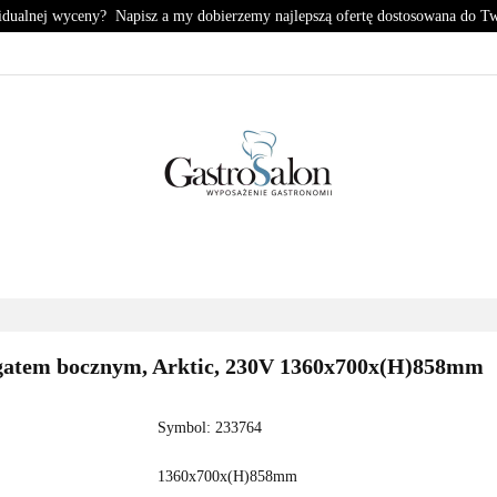
idualnej wyceny? Napisz a my dobierzemy najlepszą ofertę dostosowana do T
KUCHNIA
CHŁODNICTWO
ZMYWALNIA
PIZZE
HŁODNICTWO
ZMYWALNIA
PIZZERIA
KONTA
gregatem bocznym, Arktic, 230V 1360x700x(H)858mm
Symbol:
233764
1360x700x(H)858mm