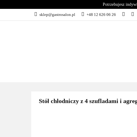
Potrzebujesz indyw
KATEGORIE
sklep@gastrosalon.pl
+48 12 626 06 26
BLOG
SERWIS
KATEGORIE
KUCHNIA
C
Stół chłodniczy z 4 szufladami i a