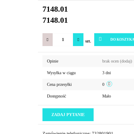
7148.01
7148.01
DO KOSZYK
szt.
Opinie
brak ocen
(dodaj)
Wysyłka w ciągu
3 dni
Cena przesyłki
0
Dostępność
Mało
ZADAJ PYTANIE
Zamówienie telefoniczne: 732801901