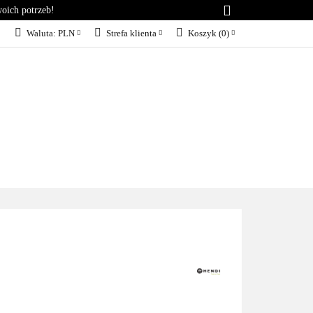
woich potrzeb!
RIA
KONTAKT
Waluta:
PLN
Strefa klienta
Koszyk
(
0
)
PLN
Zaloguj się
EUR
Załóż konto
Dodaj zgłoszenie
Zgody cookies
KT
BLOG
SERWIS