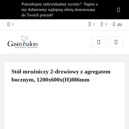
Potrzebujesz indywidualnej wyceny? Napisz a
my dobierzemy najlepszą ofertę dostosowana
do Twoich potrzeb!
(
0
)
PLN
Zaloguj się
EUR
Załóż konto
Dodaj zgłoszenie
Zgody cookies
Stół mroźniczy 2-drzwiowy z agregatem
bocznym, 1200x600x(H)886mm