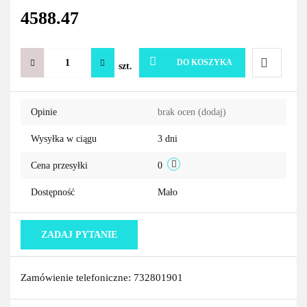
4588.47
DO KOSZYKA
szt.
Do
Opinie
brak ocen
(dodaj)
przechowa
Wysyłka w ciągu
3 dni
Cena przesyłki
0
Dostępność
Mało
ZADAJ PYTANIE
Zamówienie telefoniczne: 732801901