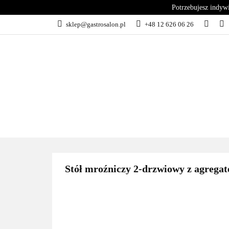
Potrzebujesz indyw
KATEGORIE
sklep@gastrosalon.pl
+48 12 626 06 26
BLOG
SERWIS
KATEGORIE
KUCHNIA
C
Stół mroźniczy 2-drzwiowy z agreg