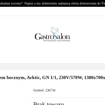
idualnej wyceny? Napisz a my dobierzemy najlepszą ofertę dostosowana do T
KUCHNIA
CHŁODNICTWO
ZMYWALNIA
PIZZE
HŁODNICTWO
ZMYWALNIA
PIZZERIA
KONTA
atem bocznym, Arktic, GN 1/1, 230V/570W, 1380x7
Symbol:
236734
Brak towaru