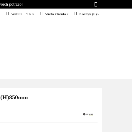
woich potrzeb!
RIA
KONTAKT
Waluta:
PLN
Strefa klienta
Koszyk
(
0
)
PLN
Zaloguj się
EUR
Załóż konto
Dodaj zgłoszenie
Zgody cookies
KT
BLOG
SERWIS
00x(H)850mm