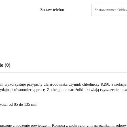
Zostaw telefon
e (0)
wykorzystuje przyjazny dla środowiska czynnik chłodniczy R290, a izolacja
jną i równomierną pracę. Zaokrąglone narożniki ułatwiają czyszczenie, a sa
okości od 85 do 135 mm.
muszone chłodzenie powietrzem. Komora z zaokrąglonymi narożnikami, odpowi