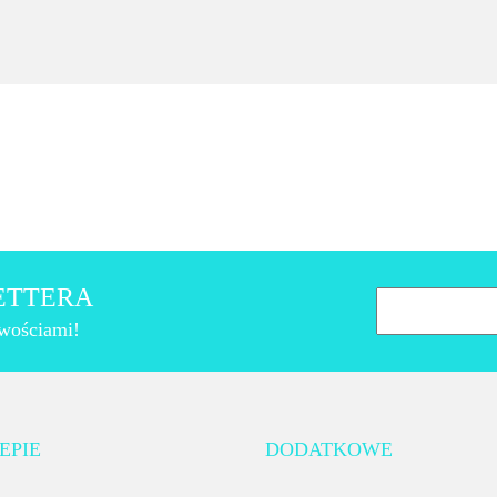
LETTERA
owościami!
AMT Gastroguss
EPIE
DODATKOWE