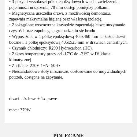
• 3 pozycji wysokości półek epoksydowych w celu zwiększenia
pojemności
urządzenia, 70 mm odstęp pomiędzy półkami.
• Magnetyczna uszczelka drzwi, z możliwością demontażu,
zapewnia
maksymalna higienę oraz właściwą izolację.
• Zaokrąglone wewnętrzne krawędzie zapewniają łatwe utrzymanie
czystości
oraz zapobiegają gromadzeniu się brudu.
• Wyposażone w 1 półkę epoksydową 405x460 mm na każde drzwi
boczne
I 1 półkę epoksydową 405x525 mm w drzwiach centralnych.
• Czynnik chłodniczy: R290 Hydrocarbon (HC).
• Zakres temperatury pracy od -17ºC do -21ºC w IV klasie
klimatycznej.
• Zasilanie: 230V 1+N- 50Hz.
• Niestandardowe stoły mroźnicze, dostosowane do indywidualnych
potrzeb, dostępne na zapytanie.
drzwi : 2x lewe + 1x prawe
moc : 379W
POLECANE