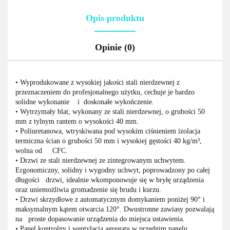
Opis produktu
Opinie (0)
• Wyprodukowane z wysokiej jakości stali nierdzewnej z
przeznaczeniem do
profesjonalnego użytku, cechuje je bardzo
solidne wykonanie i doskonałe
wykończenie.
• Wytrzymały blat, wykonany ze stali nierdzewnej, o grubości 50
mm
z tylnym rantem o wysokości 40 mm.
• Poliuretanowa, wtryskiwana pod wysokim ciśnieniem izolacja
termiczna
ścian o grubości 50 mm i wysokiej gęstości 40 kg/m³,
wolna od CFC.
• Drzwi ze stali nierdzewnej ze zintegrowanym uchwytem.
Ergonomiczny,
solidny i wygodny uchwyt, poprowadzony po całej
długości drzwi, idealnie
wkomponowuje się w bryłę urządzenia
oraz uniemożliwia gromadzenie
się brudu i kurzu.
• Drzwi skrzydłowe z automatycznym domykaniem poniżej 90° i
maksymalnym
kątem otwarcia 120°. Dwustronne zawiasy pozwalają
na proste dopasowanie
urządzenia do miejsca ustawienia.
• Panel kontrolny i wentylacja agregatu w przednim panelu.