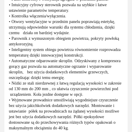
• Intuicyjny cyfrowy sterownik pozwala na szybkie i łatwe
ustawienie
parametrów temperatury.
• Kontrolka włączenia/wyłączenia.
• Otwory wentylacyjne w przednim panelu poprawiają estetykę,
utrzymują
odpowiednie warunki dla systemu chłodzenia, dzięki
czemu działa on
bardziej wydajnie.
• Parownik z wymuszonym obiegiem powietrza, pokryty powłoką
antykorozyjną.
• Inteligentny system obiegu powietrza równomiernie rozprowadza
temperaturę dzięki innowacyjnej konstrukcji.
• Automatyczne odparowanie skroplin. Odzyskiwany z kompresora
gorący
gaz pozwala na automatyczne ogrzanie i wyparowanie
skroplin, bez użycia
dodatkowych elementów grzewczych,
oszczędzając dzięki temu energię.
• Nóżki ze stali nierdzewnej z łatwą regulacją wysokości w zakresie
od 130 mm
do 200 mm , co ułatwia czyszczenie powierzchni pod
urządzeniem. Koła
jezdne dostępne w opcji.
• Wyjmowane prowadnice umożliwiają wygodniejsze czyszczenie
bez użycia
jakichkolwiek dodatkowych narzędzi. Montowanie i
ustawianie półek na
prowadnicach na żądanej wysokości możliwe
jest bez użycia dodatkowych
narzędzi. Półki epoksydowe
dostosowane są do przechowywania różnych
typów opakowań o
maksymalnym obciążeniu do 40 kg.