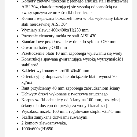
Komory zlewów tłoczone z jednego arkusza stali nierdzewnej
AISI 304, charakteryzującej się wysoką odpornością na
kwasy spożywcze oraz środki chemiczne
Komora wspawana bezszczelinowo w blat wykonany także ze
stali nierdzewnej AISI 304
Wymiary zlewu: 400x400x(H)250 mm
Pozostałe elementy mebla ze stali AISI 430
Standardowe przetłoczenie w dnie do syfonu: O50 mm
Otwór na baterię O30 mm
Przetłoczenie blatu 10 mm zapobiega wylewaniu się wody
Konstrukcja spawana gwarantująca wysoką wytrzymałość i
stabilność
Szkielet wykonany z profili 40x40 mm
Orientacyjne, dopuszczalne obciążenie blatu wynosi 70
kg/m2
Rant przyścienny 40 mm zapobiega zabrudzeniom ściany
Uchwyty drzwi wykonane z tworzywa sztucznego
Korpus szafki odsunięty od ściany na 100 mm, bez tylnej
ściany dla dostępu do przyłącza wody i kanalizacji
Wysokość nóżek: 160 mm, regulowane stopki +25/-5 mm
Szafka zamykana drzwiami suwanymi
2 komory zlewozmywaka,
1000x600x(H)850