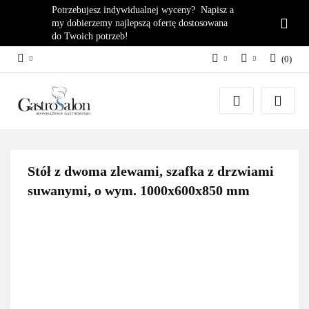
Potrzebujesz indywidualnej wyceny? Napisz a
my dobierzemy najlepszą ofertę dostosowana
do Twoich potrzeb!
(
0
)
PLN
Zaloguj się
EUR
Załóż konto
Dodaj zgłoszenie
Zgody cookies
Stół z dwoma zlewami, szafka z drzwiami
suwanymi, o wym. 1000x600x850 mm