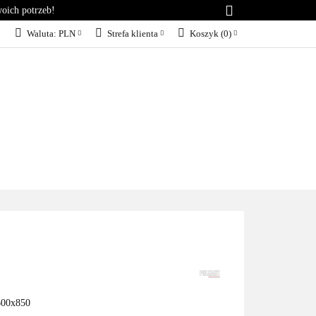
woich potrzeb!
RIA
KONTAKT
Waluta:
PLN
Strefa klienta
Koszyk
(
0
)
PLN
Zaloguj się
EUR
Załóż konto
Dodaj zgłoszenie
Zgody cookies
KT
BLOG
SERWIS
x600x850