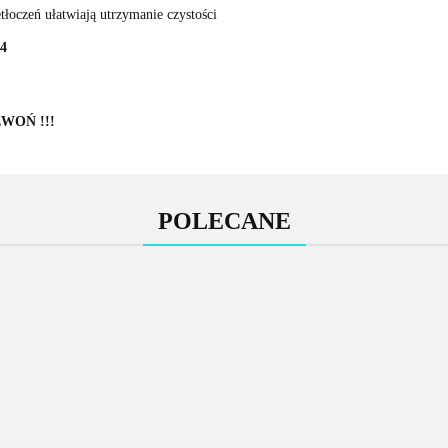
tłoczeń ułatwiają utrzymanie czystości
04
ZWOŃ !!!
POLECANE
Stacja
barowa
Wa
chłod
7478.40
Mobilna stacja
d
bilna kuchnia
gotowania/