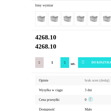
Inny wymiar
4268.10
4268.10
DO KOSZYK
szt.
Opinie
brak ocen
(dodaj)
Wysyłka w ciągu
3 dni
Cena przesyłki
0
Dostępność
Mało