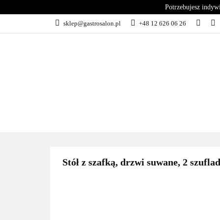
Potrzebujesz indyw
KATEGORIE
sklep@gastrosalon.pl
+48 12 626 06 26
BLOG
SERWIS
KATEGORIE
KUCHNIA
C
Stół z szafką, drzwi suwane, 2 szufl