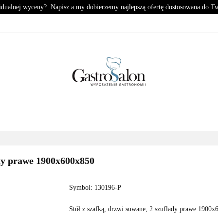
idualnej wyceny? Napisz a my dobierzemy najlepszą ofertę dostosowana do T
KUCHNIA
CHŁODNICTWO
ZMYWALNIA
PIZZE
HŁODNICTWO
ZMYWALNIA
PIZZERIA
KONTA
ady prawe 1900x600x850
Symbol:
130196-P
Stół z szafką, drzwi suwane, 2 szuflady prawe 1900