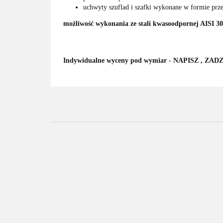
uchwyty szuflad i szafki wykonane w formie prze
możliwość wykonania ze stali kwasoodpornej AISI 3
Indywidualne wyceny pod wymiar - NAPISZ , ZAD
Waga
Stół roboczy z
Stół roboczy z
paczkowa
rantem
rantem
Mo