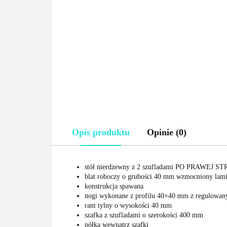
Opis produktu
Opinie (0)
stół nierdzewny z 2 szufladami PO PRAWEJ STR
blat roboczy o grubości 40 mm wzmocniony lam
konstrukcja spawana
nogi wykonane z profilu 40×40 mm z regulowa
rant tylny o wysokości 40 mm
szafka z szufladami o szerokości 400 mm
półka wewnątrz szafki