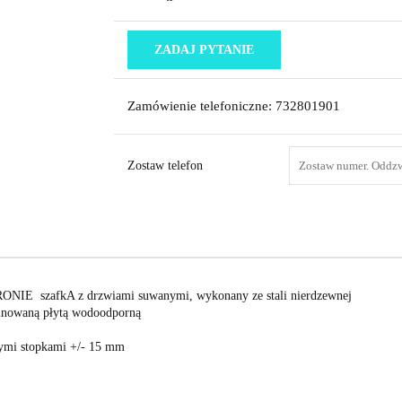
ZADAJ PYTANIE
Zamówienie telefoniczne: 732801901
Zostaw telefon
ONIE szafkA z drzwiami suwanymi, wykonany ze stali nierdzewnej
inowaną płytą wodoodporną
nymi stopkami +/- 15 mm