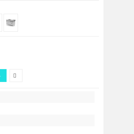
A
Do
przechowalni