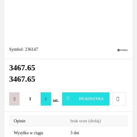
Symbol:
236147
3467.65
3467.65
DO KOSZYKA
szt.
Do
Opinie
brak ocen
(dodaj)
przechowa
Wysyłka w ciągu
3 dni