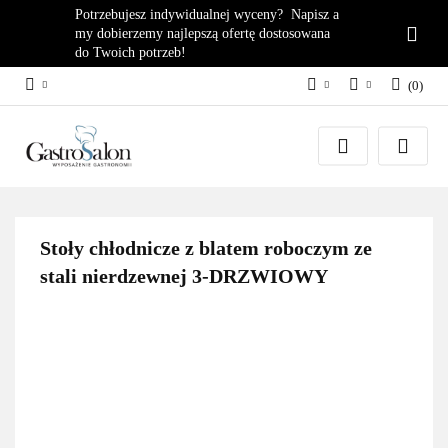
Potrzebujesz indywidualnej wyceny? Napisz a
my dobierzemy najlepszą ofertę dostosowana
do Twoich potrzeb!
(
0
)
PLN
Zaloguj się
EUR
Załóż konto
Dodaj zgłoszenie
Zgody cookies
Stoły chłodnicze z blatem roboczym ze
stali nierdzewnej 3-DRZWIOWY