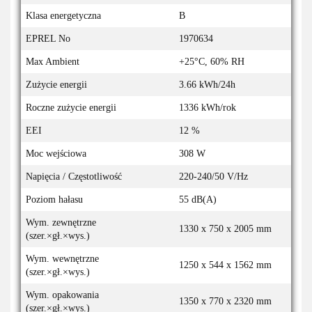
Klasa energetyczna
B
EPREL No
1970634
Max Ambient
+25°C, 60% RH
Zużycie energii
3.66 kWh/24h
Roczne zużycie energii
1336 kWh/rok
EEI
12 %
Moc wejściowa
308 W
Napięcia / Częstotliwość
220-240/50 V/Hz
Poziom hałasu
55 dB(A)
Wym. zewnętrzne
1330 x 750 x 2005 mm
(szer.×gł.×wys.)
Wym. wewnętrzne
1250 x 544 x 1562 mm
(szer.×gł.×wys.)
Wym. opakowania
1350 x 770 x 2320 mm
(szer.×gł.×wys.)