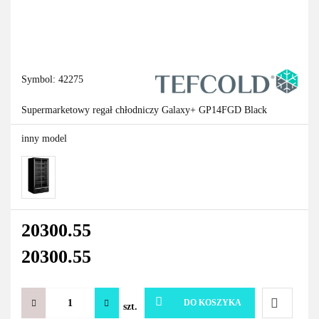
Symbol:
42275
Supermarketowy regał chłodniczy Galaxy+ GP14FGD Black
inny model
20300.55
20300.55
DO KOSZYKA
szt.