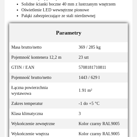
Solidne ścianki boczne 40 mm z lustrzanym wnętrzem
Oświetlenie LED wewnętrzne pionowe
Pałąki zabezpieczające ze stali nierdzewnej
Parametry
Masa brutto/netto
369 / 285 kg
Pojemność kontenera 12,2 m
23 szt
GTIN / EAN
5708181710811
Pojemność brutto/netto
1443 / 629 l
Łączna powierzchnia
1.91 m²
wystawowa
Zakres temperatur
-1 do +5 °C
Klasa klimatyczna
3
Wykończenie zewnętrzne
Kolor czarny RAL9005
Wykończenie wnętrza
Kolor czarny RAL9005