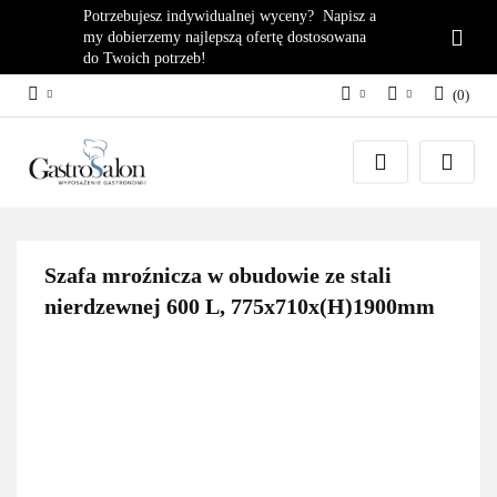
Potrzebujesz indywidualnej wyceny? Napisz a
my dobierzemy najlepszą ofertę dostosowana
do Twoich potrzeb!
(
0
)
PLN
Zaloguj się
EUR
Załóż konto
Dodaj zgłoszenie
Zgody cookies
Szafa mroźnicza w obudowie ze stali
nierdzewnej 600 L, 775x710x(H)1900mm