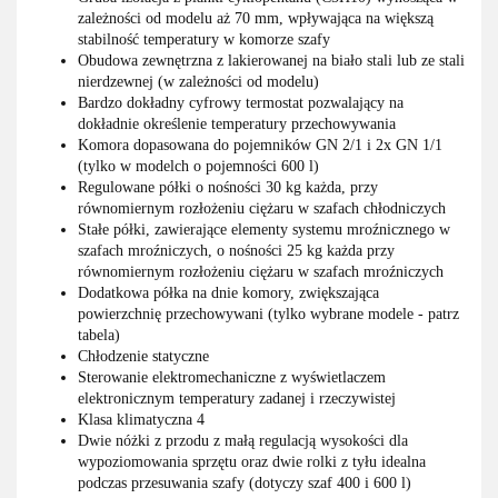
zależności od modelu aż 70 mm, wpływająca na większą
stabilność temperatury w komorze szafy
Obudowa zewnętrzna z lakierowanej na biało stali lub ze stali
nierdzewnej (w zależności od modelu)
Bardzo dokładny cyfrowy termostat pozwalający na
dokładnie określenie temperatury przechowywania
Komora dopasowana do pojemników GN 2/1 i 2x GN 1/1
(tylko w modelch o pojemności 600 l)
Regulowane półki o nośności 30 kg każda, przy
równomiernym rozłożeniu ciężaru w szafach chłodniczych
Stałe półki, zawierające elementy systemu mroźnicznego w
szafach mroźniczych, o nośności 25 kg każda przy
równomiernym rozłożeniu ciężaru w szafach mroźniczych
Dodatkowa półka na dnie komory, zwiększająca
powierzchnię przechowywani (tylko wybrane modele - patrz
tabela)
Chłodzenie statyczne
Sterowanie elektromechaniczne z wyświetlaczem
elektronicznym temperatury zadanej i rzeczywistej
Klasa klimatyczna 4
Dwie nóżki z przodu z małą regulacją wysokości dla
wypoziomowania sprzętu oraz dwie rolki z tyłu idealna
podczas przesuwania szafy (dotyczy szaf 400 i 600 l)