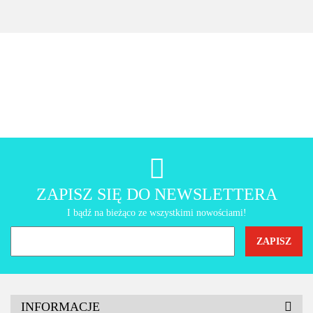
szafka
AMT Gastroguss
ZAPISZ SIĘ DO NEWSLETTERA
I bądź na bieżąco ze wszystkimi nowościami!
INFORMACJE