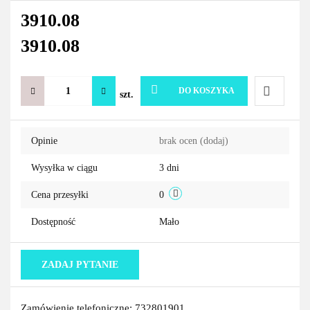
3910.08
3910.08
DO KOSZYKA
szt.
Do
Opinie
brak ocen
(dodaj)
przechowa
Wysyłka w ciągu
3 dni
Cena przesyłki
0
Dostępność
Mało
ZADAJ PYTANIE
Zamówienie telefoniczne: 732801901