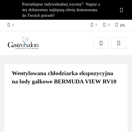
Potrzebujesz indywidualnej wyceny? Napisz a
my dobierzemy najlepszą ofertę dostosowana
do Twoich potrzeb!
(
0
)
PLN
Zaloguj się
EUR
Załóż konto
Dodaj zgłoszenie
Zgody cookies
Wentylowana chłodziarka ekspozycyjna
na lody gałkowe BERMUDA VIEW RV10