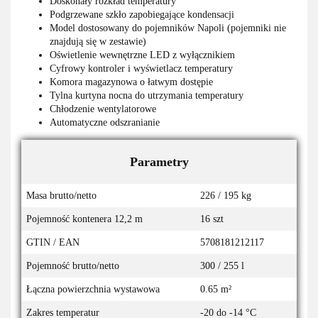
Doskonały rozkład temperatury
Podgrzewane szkło zapobiegające kondensacji
Model dostosowany do pojemników Napoli (pojemniki nie
znajdują się w zestawie)
Oświetlenie wewnętrzne LED z wyłącznikiem
Cyfrowy kontroler i wyświetlacz temperatury
Komora magazynowa o łatwym dostępie
Tylna kurtyna nocna do utrzymania temperatury
Chłodzenie wentylatorowe
Automatyczne odszranianie
Parametry
Masa brutto/netto
226 / 195 kg
Pojemność kontenera 12,2 m
16 szt
GTIN / EAN
5708181212117
Pojemność brutto/netto
300 / 255 l
Łączna powierzchnia wystawowa
0.65 m²
Zakres temperatur
-20 do -14 °C