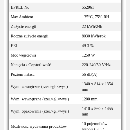
EPREL No
552961
Max Ambient
+35°C, 75% RH
Zużycie energii
22 kWh/24h
Roczne zużycie energii
8030 kWh/rok
EEI
49.3 %
Moc wejściowa
1250 W
Napięcia / Częstotliwość
220-240/50 V/Hz
Poziom hałasu
56 dB(A)
1340 x 814 x 1354
Wym. zewnętrzne (szer.×gł.×wys.)
mm
Wym. wewnętrzne (szer.×gł.×wys.)
1200 mm
1410 x 860 x 1455
Wym. opakowania (szer.×gł.×wys.)
mm
10 pojemników
Możliwość wydawania produktów
Napoli (5L) /