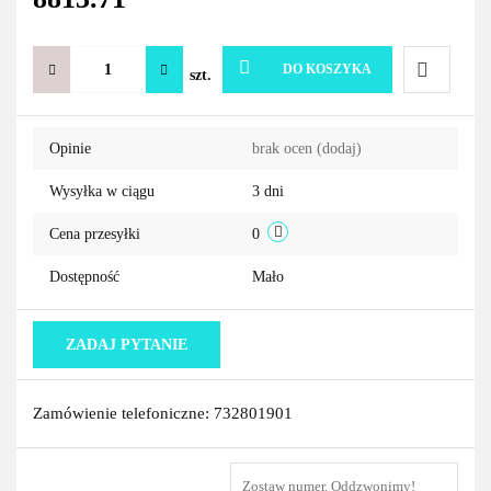
DO KOSZYKA
szt.
Do
Opinie
brak ocen
(dodaj)
przechowa
Wysyłka w ciągu
3 dni
Cena przesyłki
0
Dostępność
Mało
ZADAJ PYTANIE
Zamówienie telefoniczne: 732801901