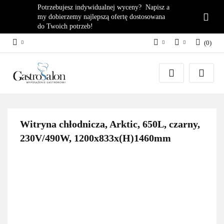
Potrzebujesz indywidualnej wyceny? Napisz a
my dobierzemy najlepszą ofertę dostosowana
do Twoich potrzeb!
(
0
)
PLN
Zaloguj się
EUR
Załóż konto
Dodaj zgłoszenie
Zgody cookies
Witryna chłodnicza, Arktic, 650L, czarny,
230V/490W, 1200x833x(H)1460mm