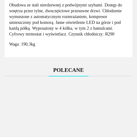
Obudowa ze stali nierdzewnej z podwójnymi szybami. Dostęp do
wnętrza przez tylne, dwuczęściowe przesuwne drzwi. Chłodzenie
wymuszone z automatycznym rozmrażaniem, kompresor
umieszczony pod komorą. Jasne oświetlenie LED na górze i pod
każdą półką. Wyposażony w 4 kółka, w tym 2 z hamulcami.
Cyfrowy termostat i wyświetlacz. Czynnik chłodniczy: R290
Waga: 190,3kg
POLECANE
Mobilna
Mobilna
Waga
kuchnia
kuchnia -
paczkowa
Stół roboczy z
Stół roboczy z
MINI -
płyta
przenośna
rantem
rantem
indukcja,
gazowa,
19926.00
21525.00