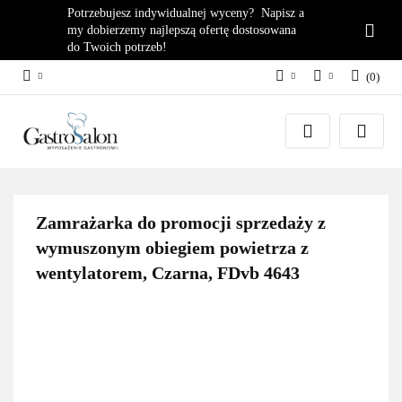
Potrzebujesz indywidualnej wyceny? Napisz a
my dobierzemy najlepszą ofertę dostosowana
do Twoich potrzeb!
(
0
)
PLN
Zaloguj się
EUR
Załóż konto
Dodaj zgłoszenie
Zgody cookies
Zamrażarka do promocji sprzedaży z
wymuszonym obiegiem powietrza z
wentylatorem, Czarna, FDvb 4643