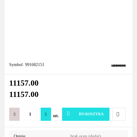
Symbol:
991682151
11157.00
11157.00
DO KOSZYKA
szt.
Do
Opinie
brak ocen
(dodaj)