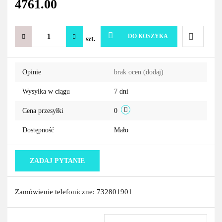
4761.00
DO KOSZYKA
szt.
Do
Opinie
brak ocen
(dodaj)
przechowa
Wysyłka w ciągu
7 dni
Cena przesyłki
0
Dostępność
Mało
ZADAJ PYTANIE
Zamówienie telefoniczne: 732801901