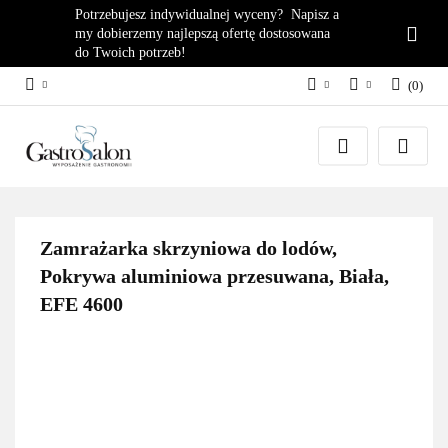
Potrzebujesz indywidualnej wyceny? Napisz a
my dobierzemy najlepszą ofertę dostosowana
do Twoich potrzeb!
(
0
)
PLN
Zaloguj się
EUR
Załóż konto
Dodaj zgłoszenie
Zgody cookies
Zamrażarka skrzyniowa do lodów,
Pokrywa aluminiowa przesuwana, Biała,
EFE 4600