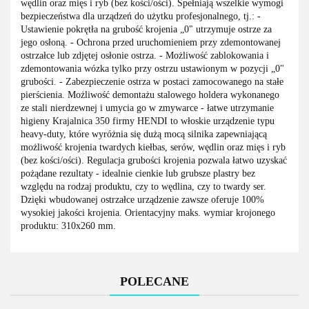
wędlin oraz mięs i ryb (bez kości/ości). Spełniają wszelkie wymogi
bezpieczeństwa dla urządzeń do użytku profesjonalnego, tj.: -
Ustawienie pokrętła na grubość krojenia „0" utrzymuje ostrze za
jego osłoną. - Ochrona przed uruchomieniem przy zdemontowanej
ostrzałce lub zdjętej osłonie ostrza. - Możliwość zablokowania i
zdemontowania wózka tylko przy ostrzu ustawionym w pozycji „0"
grubości. - Zabezpieczenie ostrza w postaci zamocowanego na stałe
pierścienia. Możliwość demontażu stalowego holdera wykonanego
ze stali nierdzewnej i umycia go w zmywarce - łatwe utrzymanie
higieny Krajalnica 350 firmy HENDI to włoskie urządzenie typu
heavy-duty, które wyróżnia się dużą mocą silnika zapewniającą
możliwość krojenia twardych kiełbas, serów, wędlin oraz mięs i ryb
(bez kości/ości). Regulacja grubości krojenia pozwala łatwo uzyskać
pożądane rezultaty - idealnie cienkie lub grubsze plastry bez
względu na rodzaj produktu, czy to wędlina, czy to twardy ser.
Dzięki wbudowanej ostrzałce urządzenie zawsze oferuje 100%
wysokiej jakości krojenia. Orientacyjny maks. wymiar krojonego
produktu: 310x260 mm.
POLECANE