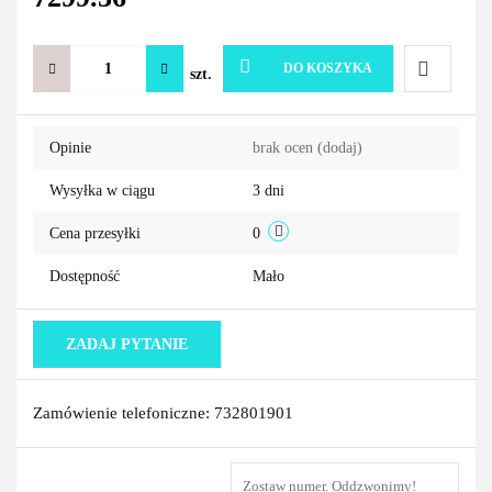
DO KOSZYKA
szt.
Do
Opinie
brak ocen
(dodaj)
przechowa
Wysyłka w ciągu
3 dni
Cena przesyłki
0
Dostępność
Mało
ZADAJ PYTANIE
Zamówienie telefoniczne: 732801901