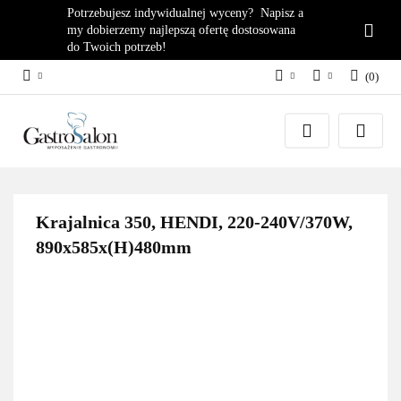
Potrzebujesz indywidualnej wyceny? Napisz a
my dobierzemy najlepszą ofertę dostosowana
do Twoich potrzeb!
(
0
)
PLN
Zaloguj się
EUR
Załóż konto
Dodaj zgłoszenie
Zgody cookies
Krajalnica 350, HENDI, 220-240V/370W,
890x585x(H)480mm