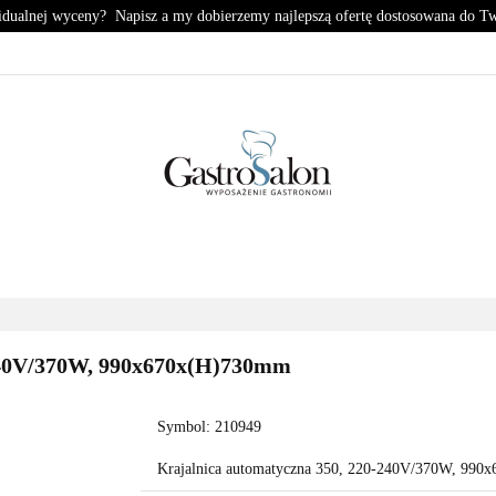
idualnej wyceny? Napisz a my dobierzemy najlepszą ofertę dostosowana do T
KUCHNIA
CHŁODNICTWO
ZMYWALNIA
PIZZE
HŁODNICTWO
ZMYWALNIA
PIZZERIA
KONTA
-240V/370W, 990x670x(H)730mm
Symbol:
210949
Krajalnica automatyczna 350, 220-240V/370W, 99