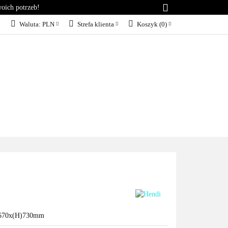
woich potrzeb!
RIA
KONTAKT
Waluta:
PLN
Strefa klienta
Koszyk
(
0
)
PLN
Zaloguj się
EUR
Załóż konto
Dodaj zgłoszenie
Zgody cookies
KT
BLOG
SERWIS
0x670x(H)730mm