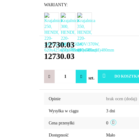
WARIANTY:
12730.03
12730.03
DO KOSZYK
szt.
Opinie
brak ocen
(dodaj)
Wysyłka w ciągu
3 dni
Cena przesyłki
0
Dostępność
Mało