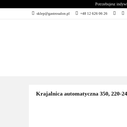
Potrzebujesz indyw
KATEGORIE
sklep@gastrosalon.pl
+48 12 626 06 26
BLOG
SERWIS
KATEGORIE
KUCHNIA
C
Krajalnica automatyczna 350, 220