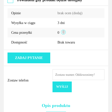
Powiadom gdy produkt będzie dostępny
przechowalni
Opinie
brak ocen
(dodaj)
Wysyłka w ciągu
3 dni
Cena przesyłki
0
Dostępność
Brak towaru
ZADAJ PYTANIE
Zostaw telefon
WYŚLIJ
Opis produktu