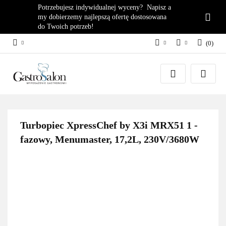
Potrzebujesz indywidualnej wyceny? Napisz a
my dobierzemy najlepszą ofertę dostosowana
do Twoich potrzeb!
(
0
)
PLN
Zaloguj się
EUR
Załóż konto
Dodaj zgłoszenie
Zgody cookies
Turbopiec XpressChef by X3i MRX51 1 -
fazowy, Menumaster, 17,2L, 230V/3680W